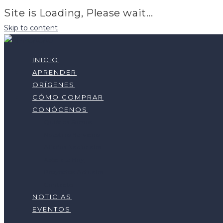
Site is Loading, Please wait...
Skip to content
INICIO
APRENDER
ORÍGENES
CÓMO COMPRAR
CONÓCENOS
Quiénes Somos
Nuestros Servicios
Aliados Nacionales
Asóciate Hoy
Proyectos Actuales
Contacto
NOTICIAS
EVENTOS