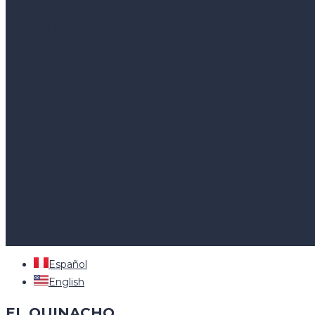
INICIO
APRENDER
ORÍGENES
CÓMO COMPRAR
CONÓCENOS
QUIÉNES SOMOS
NUESTROS SERVICIOS
ALIADOS NACIONALES
ASÓCIATE HOY
PROYECTOS ACTUALES
CONTACTO
NOTICIAS
EVENTOS
Español
English
EL QUINACHO