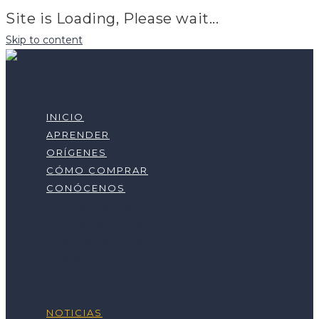
Site is Loading, Please wait...
Skip to content
INICIO
APRENDER
ORÍGENES
CÓMO COMPRAR
CONÓCENOS
Quiénes Somos
Nuestros Servicios
Aliados Nacionales
Asóciate Hoy
Proyectos Actuales
Contacto
NOTICIAS