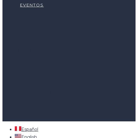
EVENTOS
INICIO
APRENDER
ORÍGENES
CÓMO COMPRAR
CONÓCENOS
QUIÉNES SOMOS
NUESTROS SERVICIOS
ALIADOS NACIONALES
ASÓCIATE HOY
PROYECTOS ACTUALES
CONTACTO
NOTICIAS
EVENTOS
Español
English